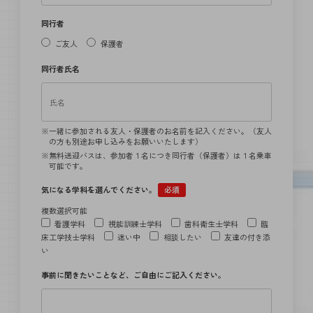
同行者
ご友人
保護者
同行者氏名
一緒に参加される友人・保護者のお名前を記入ください。（友人
の方も別途お申し込みをお願いいたします）
無料送迎バスは、参加者１名につき同行者（保護者）は１名乗車
可能です。
気になる学科を選んでください。
必須
複数選択可能
看護学科
視能訓練士学科
歯科衛生士学科
臨
床工学技士学科
迷い中
相談したい
友達の付き添
い
事前に聞きたいことなど、ご自由にご記入ください。