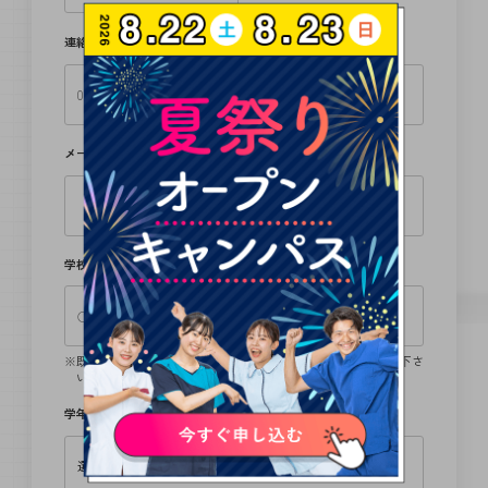
連絡先（TEL）
必須
メールアドレス
必須
学校名
既卒の方は卒業学校、留学生の方は、日本語学校名をご記入下さ
い。
学年
必須