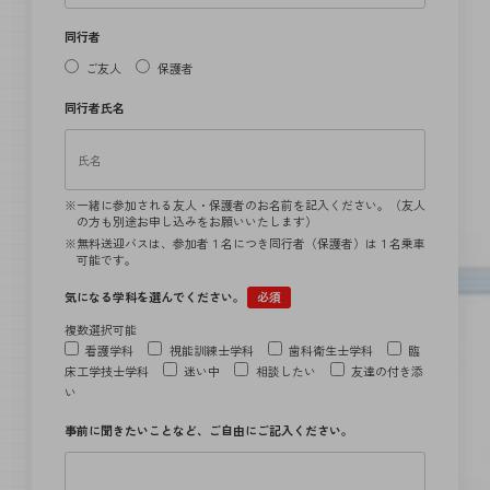
同行者
ご友人
保護者
同行者氏名
一緒に参加される友人・保護者のお名前を記入ください。（友人
の方も別途お申し込みをお願いいたします）
無料送迎バスは、参加者１名につき同行者（保護者）は１名乗車
可能です。
気になる学科を選んでください。
必須
複数選択可能
看護学科
視能訓練士学科
歯科衛生士学科
臨
床工学技士学科
迷い中
相談したい
友達の付き添
い
事前に聞きたいことなど、ご自由にご記入ください。