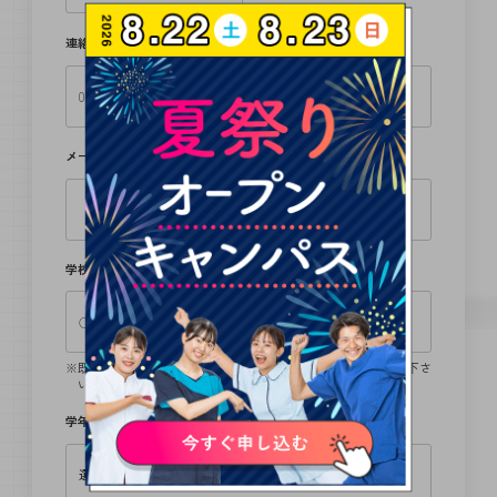
連絡先（TEL）
必須
メールアドレス
必須
学校名
既卒の方は卒業学校、留学生の方は、日本語学校名をご記入下さ
い。
学年
必須