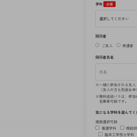
学年
必須
同行者
ご友人
保護者
同行者氏名
一緒に参加される友人
（友人の方も別途お申
無料送迎バスは、参加
名乗車可能です。
気になる学科を選んでく
複数選択可能
看護学科
視能
臨床工学技士学科