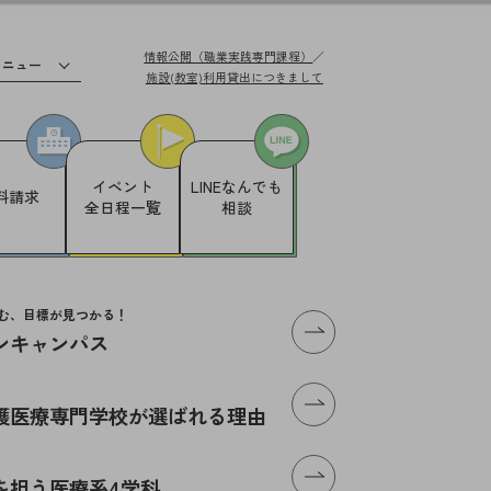
情報公開（職業実践専門課程）
／
メニュー
施設(教室)利用貸出
につきまして
イベント
LINE
なんでも
料請求
全日程一覧
相談
む、目標が見つかる！
ンキャンパス
体の方へ
護医療専門学校が選ばれる理由
を担う医療系4学科