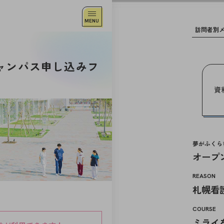
訪問者別
卒業生の方へ
ャンパス申し込みフ
高等学校の先生方へ
中学校の先生方へ
資
社会人・大学生・短大生の方へ
企業の方へ
（求人掲載はコチラ）
夢がふくら
職員募集につきまして
オープ
産官学連携にご協力いただける企業・自治
REASON
札幌看
COURSE
ミライ