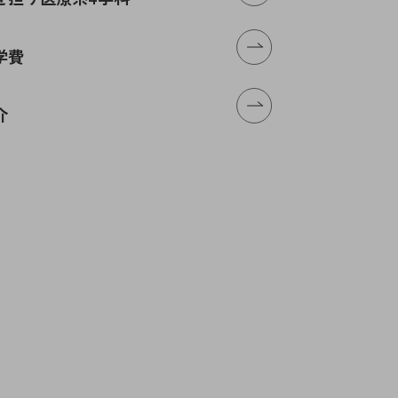
N
学費
介