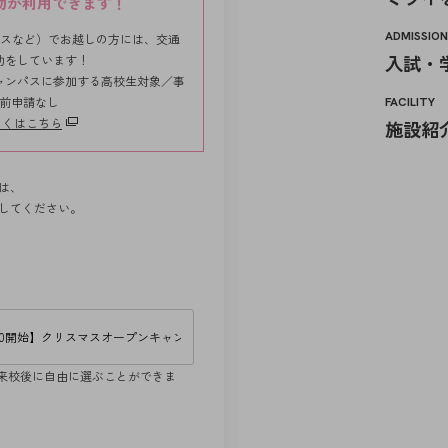
助が利用できます！
ADMISSIO
バスなど）でお越しの方には、交通
入試・
助をしています！
ャンパスに参加する高校生対象／事
前申請なし
FACILITY
しくはこちら
施設紹
は、
してください。
来校後に自由に選ぶことができま