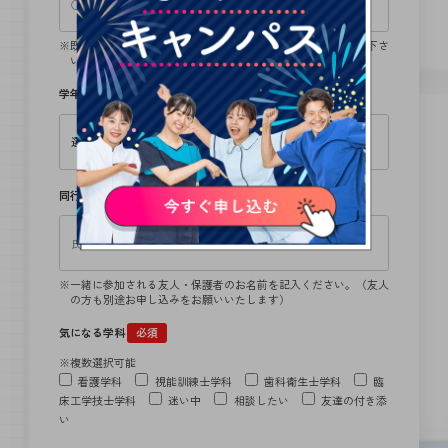
既卒の方は卒業学校、留学生の方は、日本語学校名をご記入下さ
い。
学年
必須
同行者
一緒に参加される友人・保護者のお名前を記入ください。（友人
の方も別途お申し込みをお願いいたします）
気になる学科
必須
※複数選択可能
看護学科
視能訓練士学科
歯科衛生士学科
臨
床工学技士学科
迷い中
相談したい
友達の付き添
い