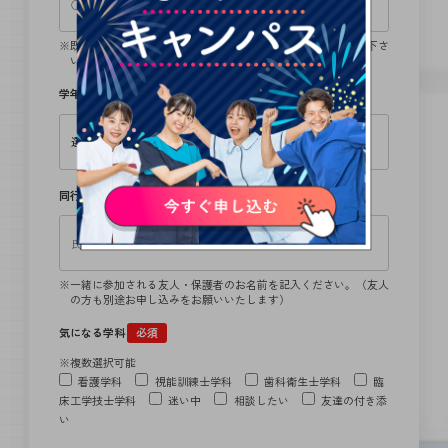
既卒の方は卒業学校、留学生の方は、日本語学校名をご記入下さ
い。
学年
必須
同行者
一緒に参加される友人・保護者のお名前を記入ください。（友人
の方も別途お申し込みをお願いいたします）
気になる学科
必須
※複数選択可能
看護学科
視能訓練士学科
歯科衛生士学科
臨
床工学技士学科
迷い中
相談したい
友達の付き添
い