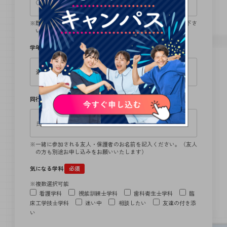
既卒の方は卒業学校、留学生の方は、日本語学校名をご記入下さ
い。
学年
必須
同行者
一緒に参加される友人・保護者のお名前を記入ください。（友人
の方も別途お申し込みをお願いいたします）
気になる学科
必須
※複数選択可能
看護学科
視能訓練士学科
歯科衛生士学科
臨
床工学技士学科
迷い中
相談したい
友達の付き添
い