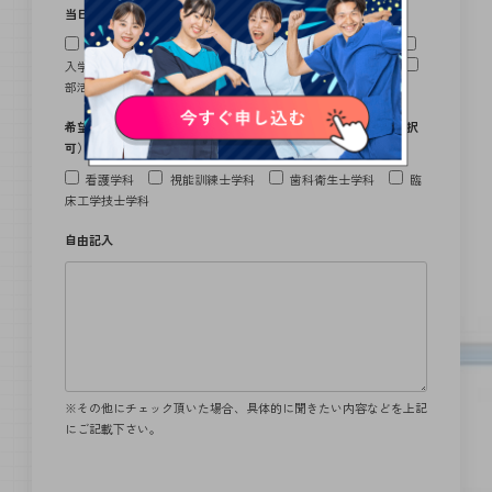
当日具体的に聞きたい内容
授業や学校生活について
資格取得・就職について
入学試験・特待生制度について
学費・奨学金について
部活動・サークルについて
その他
希望学科以外に話を聞きたい学科を選んでください。 （複数選択
可）
看護学科
視能訓練士学科
歯科衛生士学科
臨
床工学技士学科
自由記入
※その他にチェック頂いた場合、具体的に聞きたい内容などを上記
にご記載下さい。