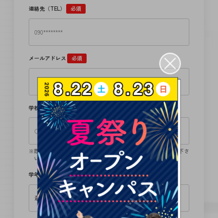
連絡先（TEL）
必須
メールアドレス
必須
学校名
既卒の方は卒業学校、留学生の方は、日本語学校名をご記入下さ
い。
学年
必須