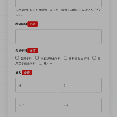
ご希望の日にちを考慮致しますが、調整をお願いする場合もござい
ます。
希望時間
必須
希望学科
必須
看護学科
視能訓練士学科
歯科衛生士学科
臨
床工学技士学科
迷い中
氏名
必須