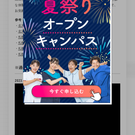
な体験・講話については、ご相談の上決定出来ればと思いますので、
お気軽にお電話・メールにてご連絡ください。
参考：姉妹校一覧【北海道滋慶学園グループ】
・
北海道ハイテクノロジー専門学校
・
北海道エコ・動物自然専門学校
・
札幌ベルエポック美容専門学校
・
札幌ベルエポック製菓調理専門学校
・
札幌ミュージック＆ダンス・放送専門学校
・
札幌デザイン＆テクノロジー専門学校
※過去開催レポート※
2023.6.3開催 函館大妻高校