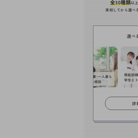
全30種類
以
来校してから選べ
選べ
詳