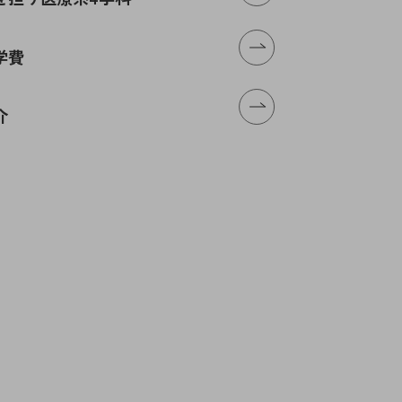
N
学費
介