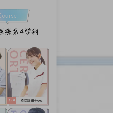
Course
視能訓練士
3
学科
年制