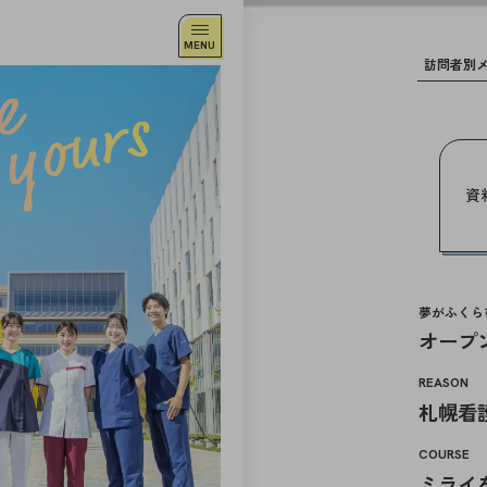
訪問者別
卒業生の方へ
高等学校の先生方へ
中学校の先生方へ
資
社会人・大学生・短大生の方へ
企業の方へ
（求人掲載はコチラ）
夢がふくら
職員募集につきまして
オープ
産官学連携にご協力いただける企業・自治
REASON
札幌看
COURSE
ミライ