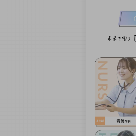
看護
3
学科
年制