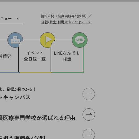
情報公開（職業実践専門課程）
／
メニュー
施設(教室)利用貸出
につきまして
イベント
LINE
なんでも
料請求
全日程一覧
相談
む、目標が見つかる！
ンキャンパス
体の方へ
護医療専門学校が選ばれる理由
を担う医療系4学科