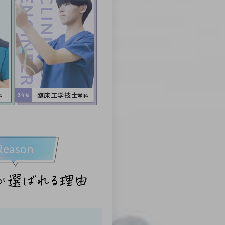
臨床工学技士
科
3
学科
年制
Reason