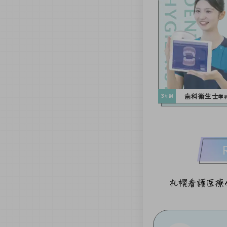
歯科衛生士
3
学
年制